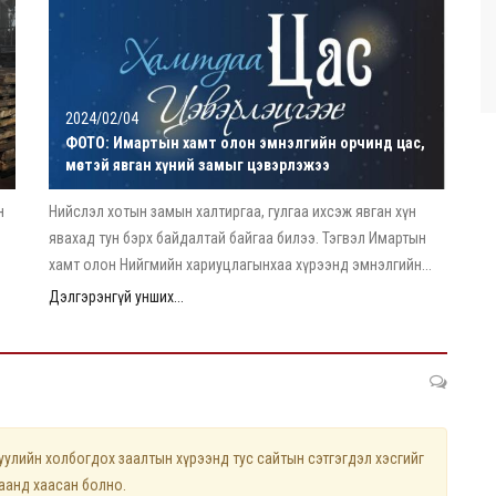
2024/02/04
ФОТО: Имартын хамт олон эмнэлгийн орчинд цас,
мөстэй явган хүний замыг цэвэрлэжээ
н
Нийслэл хотын замын халтиргаа, гулгаа ихсэж явган хүн
явахад тун бэрх байдалтай байгаа билээ. Тэгвэл Имартын
хамт олон Нийгмийн хариуцлагынхаа хүрээнд эмнэлгийн...
Дэлгэрэнгүй унших...
лийн холбогдох заалтын хүрээнд тус сайтын сэтгэгдэл хэсгийг
цаанд хаасан болно.