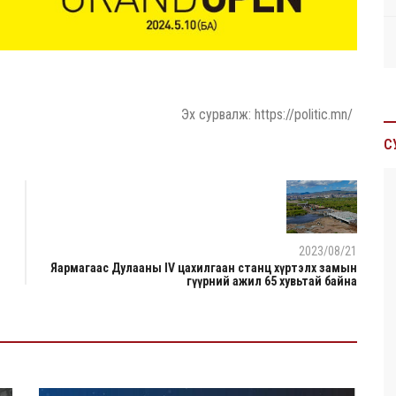
Эх сурвалж: https://politic.mn/
С
2023/08/21
Яармагаас Дулааны IV цахилгаан станц хүртэлх замын
гүүрний ажил 65 хувьтай байна