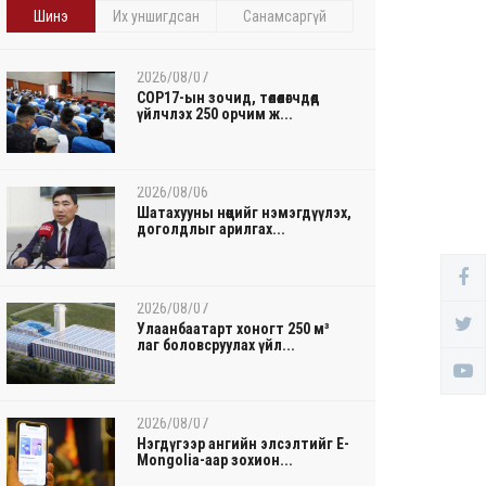
Шинэ
Их уншигдсан
Санамсаргүй
2026/08/07
COP17-ын зочид, төлөөлөгчдөд
үйлчлэх 250 орчим ж...
2026/08/06
Шатахууны нөөцийг нэмэгдүүлэх,
доголдлыг арилгах...
2026/08/07
Улаанбаатарт хоногт 250 м³
лаг боловсруулах үйл...
2026/08/07
Нэгдүгээр ангийн элсэлтийг E-
Mongolia-аар зохион...