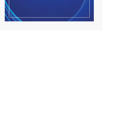
Улсын чанартай хатуу
хучилттай авто замын
талаас...
2026/08/06
Засгийн газар энэ оныг
дуустал санхүүгийн хэмнэл...
2026/08/06
Шатахууны импортын гаалийн
албан татварыг 2027 о...
2026/08/06
Стратегийн нөөцийн барааны
хяналтыг цахим систем...
2026/08/06
Монгол Улс COP17 бага хуралд
6.5 тэрбум ам.долла...