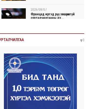
2026/08/07
Францад иргэд рүү зөвшөөрөлгүй
сурталчилгааны ду...
2026/08/07
Нийтийн тээврийн Ч:19А
УРТАЛЧИЛГАА
чиглэлийн замналд түр хуг...
2026/08/07
Автомашины улсын дугаар
сондгой тоогоор төгссөн ...
2026/08/07
Улаанбаатарт өдөртөө 30 хэм
дулаан
2026/08/06