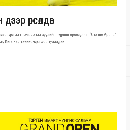
дээр өрсөлдөв
еквондогийн тэмцээний сүүлийн өдрийн өрсөлдөөн “Степпе Арена”-
ки, Инга нар таеквондогоор тулалдав.