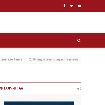
алж байна
2026 онд тусгай зориулалтаар агнах, барих амьтны тоо хэм
УРТАЛЧИЛГАА