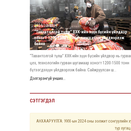
2024/12/26
“Тавантолгой түлш” ХХК-ийн зүүн бүсийн үйлдвэр
хоногт 1200-1500 тонн бүтээгдэхүүн үйлдвэрлэж
байна
“Тавантолгой түлш” ХХК-ийн зүүн бүсийн үйлдвэр нь гурва
цех, технологийн гурван шугамаар хоногт 1200-1500 тонн
бүтээгдэхүүн үйлдвэрлэж байна. Сайжруулсан ш...
Дэлгэрэнгүй унших...
СЭТГЭГДЭЛ
АНХААРУУЛГА: УИХ-ын 2024 оны ээлжит сонгуулийн хуу
түр хуга