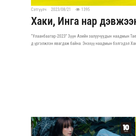
Сэтгүүлч
2023/08/21
1395
Хаки, Инга нар дэвжээн 
“Улаанбаатар-2023” Зүүн Азийн залуучуудын наадмын Та
д үргэлжлэн явагдаж байна. Энэхүү наадмын бэлгэдэл Ха