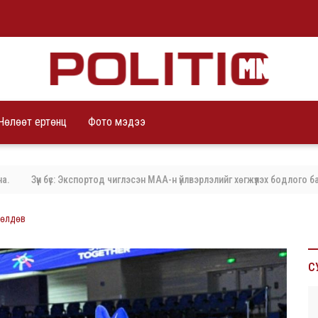
Чөлөөт ертөнц
Фото мэдээ
Зүүн бүс: Экспортод чиглэсэн МАА-н үйлвэрлэлийг хөгжүүлэх бодлого баримт
сөлдөв
С