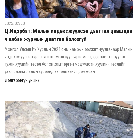
2025/02/20
Ц.Идэрбат: Малын индексжүүлсэн даатгал цаашдаа
ч албан журмын даатгал болохгүй
Монгол Улсын Их Хурлын 2024 оны намрын ээлжит чуулганаар Малын
индексжүүлсэн даатгалын тухай хуульд нэмэлт, өөрчлөлт оруулах
тухай хуулийн төсөл болон хамт өргөн мэдүүлсэн хуулийн төслийг
үзэл баримтлалын хүрээнд хэлэлцэхийг дэмжсэн.
Дэлгэрэнгүй унших...