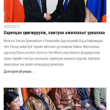
2025/03/12
Харилцан хөрөнгө оруулж, хамтран ажиллахыг уриаллаа
Монгол Улсын Ерөнхийлөгч Ухнаагийн Хүрэлсүхийн Бүгд Найрамдах
Чех Улсад хийж буй төрийн айлчлал үргэлжилж байна. Айлчлалын
хүрээнд Прага хотноо болсон Чех-Монголын бизнес форумд хоёр
орны төрийн тэргүүн оролцож, харилцан хөрөнгө оруулж, хамтран
ажиллахыг аж ахуйн нэгжүүдэд уриаллаа.
Дэлгэрэнгүй унших...