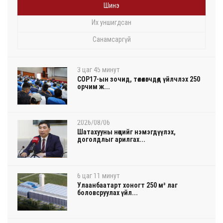
Шинэ
Их уншигдсан
Санамсаргүй
3 цаг 45 минут
COP17-ын зочид, төлөөлөгчдөд үйлчлэх 250
орчим ж...
2026/08/06
Шатахууны нөөцийг нэмэгдүүлэх,
доголдлыг арилгах...
6 цаг 11 минут
Улаанбаатарт хоногт 250 м³ лаг
боловсруулах үйл...