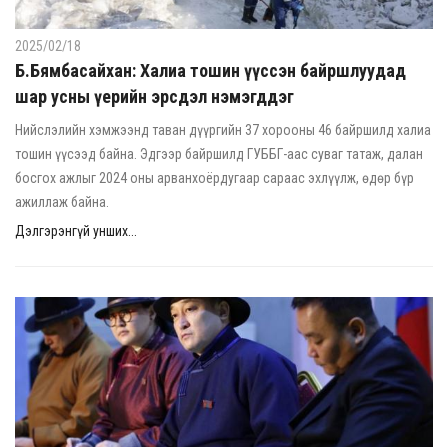
2025/02/18
Б.Бямбасайхан: Халиа тошин үүссэн байршлуудад
шар усны үерийн эрсдэл нэмэгддэг
Нийслэлийн хэмжээнд таван дүүргийн 37 хорооны 46 байршилд халиа
тошин үүсээд байна. Эдгээр байршилд ГУББГ-аас суваг татаж, далан
босгох ажлыг 2024 оны арванхоёрдугаар сараас эхлүүлж, өдөр бүр
ажиллаж байна.
Дэлгэрэнгүй унших...