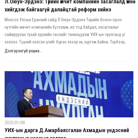
Л.Оюун-Эрдэнэ: Төрийн өмчит компанийн засаглалд өмнө
хийгдэж байгаагүй далайцтай реформ хийнэ
Монгол Улсын Ерөнхий сайд Л.Оюун-Эрдэнэ Төрийн болон орон
нутгийн өмчит компанийн бүтээмж, ил тод байдал, засаглалыг
сайжруулах тухай хуулийн төслийг танилцуулж УИХ-ын чуулганд үг
хэллээ. Түүний хэлсэн үгийг бүрэн эхээр нь хүргэж байна. Тэрбээр,
Дэлгэрэнгүй унших...
2025/01/08
УИХ-ын дарга Д.Амарбаясгалан Ахмадын үндэсний