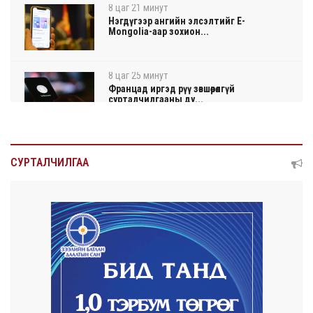
8 цаг 21 минут
Нэгдүгээр ангийн элсэлтийг E-
Mongolia-аар зохион...
8 цаг 25 минут
Францад иргэд рүү зөвшөөрөлгүй
сурталчилгааны ду...
8 цаг 29 минут
Нийтийн тээврийн Ч:19А чиглэлийн
СУРТАЛЧИЛГАА
замналд түр хуг...
8 цаг 32 минут
Автомашины улсын дугаар сондгой
тоогоор төгссөн ...
8 цаг 36 минут
Улаанбаатарт өдөртөө 30 хэм дулаан