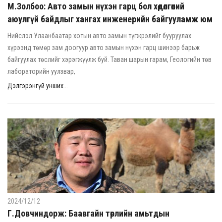
М.Золбоо: Авто замын нүхэн гарц бол хөдөлгөөний
аюулгүй байдлыг хангах инженерийн байгууламж юм
Нийслэл Улаанбаатар хотын авто замын түгжрэлийг бууруулах
хүрээнд төмөр зам доогуур авто замын нүхэн гарц шинээр барьж
байгуулах төслийг хэрэгжүүлж буй. Таван шарын гарам, Геологийн төв
лабораторийн уулзвар,
Дэлгэрэнгүй унших...
2024/12/12
Г.Довчиндорж: Баавгайн төрлийн амьтдын