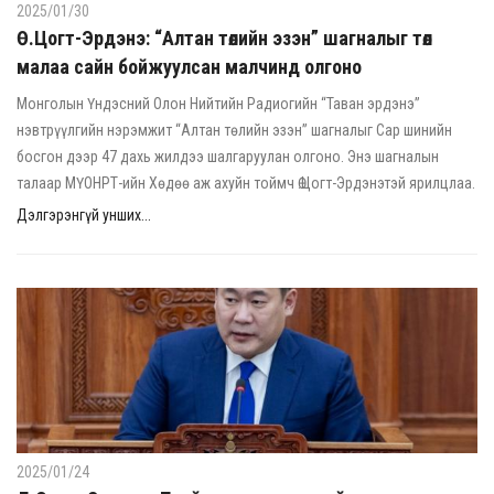
2025/01/30
Ө.Цогт-Эрдэнэ: “Алтан төлийн эзэн” шагналыг төл
малаа сайн бойжуулсан малчинд олгоно
Монголын Үндэсний Олон Нийтийн Радиогийн “Таван эрдэнэ”
нэвтрүүлгийн нэрэмжит “Алтан төлийн эзэн” шагналыг Сар шинийн
босгон дээр 47 дахь жилдээ шалгаруулан олгоно. Энэ шагналын
талаар МҮОНРТ-ийн Хөдөө аж ахуйн тоймч Ө.Цогт-Эрдэнэтэй ярилцлаа.
Дэлгэрэнгүй унших...
2025/01/24