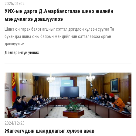
2025/01/02
УИХ-ын дарга Д.Амарбаясгалан шинэ жилийн
мэндчилгээ дэвшүүллээ
Шинэ он гарах баярт агшныг сэтгэл догдлон хүлээн суугаа Та
бүхэндээ шинэ оны баярын мэндийг чин сэтгэлээсээ өргөн
дэвшүүлье.
Дэлгэрэнгүй унших...
2024/12/25
Жагсагчдын шаардлагыг хүлээн авав