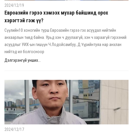
2024/12/19
Евроазийн гэрээ хэмээх мухар байшинд орох
хэрэгтэй гэж үү?
Сүүлийн10 хоногийн турш Евроазийн гэрээ гэх асуудал нийтийн
анхаарлын төвд байна. Урьд хэн ч дуулаагүй, хэн ч хараагүй гэрээний
асуудлыг УИХ-ын гишүүн Ч.Лодойсамбуу, Д.Үүрийнтуяа нар анхлан
нийтэд ил болгосноор
Дэлгэрэнгүй унших...
2024/12/17