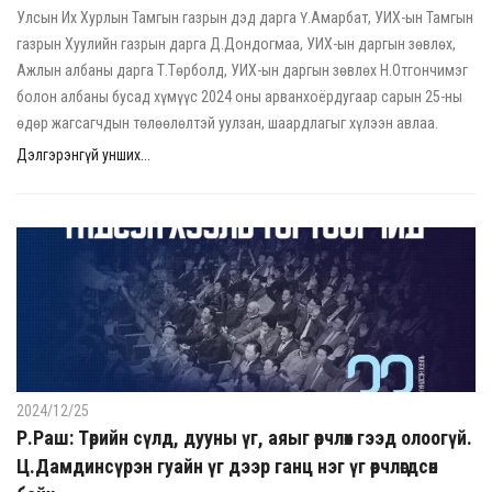
Улсын Их Хурлын Тамгын газрын дэд дарга Ү.Амарбат, УИХ-ын Тамгын
газрын Хуулийн газрын дарга Д.Дондогмаа, УИХ-ын даргын зөвлөх,
Ажлын албаны дарга Т.Төрболд, УИХ-ын даргын зөвлөх Н.Отгончимэг
болон албаны бусад хүмүүс 2024 оны арванхоёрдугаар сарын 25-ны
өдөр жагсагчдын төлөөлөлтэй уулзан, шаардлагыг хүлээн авлаа.
Дэлгэрэнгүй унших...
2024/12/25
Р.Раш: Төрийн сүлд, дууны үг, аяыг өөрчлөх гээд олоогүй.
Ц.Дамдинсүрэн гуайн үг дээр ганц нэг үг өөрчлөгдсөн