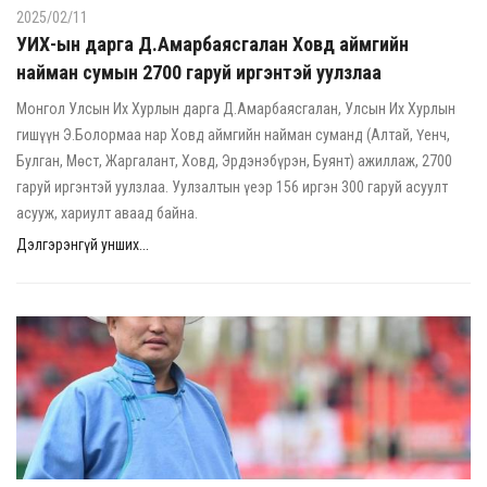
2025/02/11
УИХ-ын дарга Д.Амарбаясгалан Ховд аймгийн
найман сумын 2700 гаруй иргэнтэй уулзлаа
Монгол Улсын Их Хурлын дарга Д.Амарбаясгалан, Улсын Их Хурлын
гишүүн Э.Болормаа нар Ховд аймгийн найман суманд (Алтай, Үенч,
Булган, Мөст, Жаргалант, Ховд, Эрдэнэбүрэн, Буянт) ажиллаж, 2700
гаруй иргэнтэй уулзлаа. Уулзалтын үеэр 156 иргэн 300 гаруй асуулт
асууж, хариулт аваад байна.
Дэлгэрэнгүй унших...