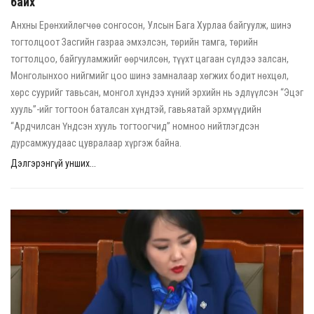
байх
Анхны Ерөнхийлөгчөө сонгосон, Улсын Бага Хурлаа байгуулж, шинэ
тогтолцоот Засгийн газраа эмхэлсэн, төрийн тамга, төрийн
тогтолцоо, байгууламжийг өөрчилсөн, түүхт цагаан сүлдээ залсан,
Монголынхоо нийгмийг цоо шинэ замналаар хөгжих бодит нөхцөл,
хөрс суурийг тавьсан, монгол хүндээ хүний эрхийн нь эдлүүлсэн “Эцэг
хууль”-ийг тогтоон баталсан хүндтэй, гавьяатай эрхмүүдийн
“Ардчилсан Үндсэн хууль тогтоогчид” номноо нийтлэгдсэн
дурсамжуудаас цувралаар хүргэж байна.
Дэлгэрэнгүй унших...