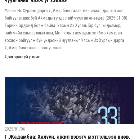
чуулганыг нээж үг хэллээ
Улсын Их Хурлын дарга Д.Амарбаясгалангийн ивээл дор зохион
байгуулагдаж буй Ахмадын үндэсний чуулган өнөөдөр (2025.01.08)
Төрийн ордонд болж байна. Улсын Их Хурал, Гэр бүл, хөдөлмөр,
нийгмийн хамгааллын яам, Монголын ахмадын холбоо хамтран
зохион байгуулж буй үндэсний чуулганыг Улсын Их Хурлын дарга
Д.Амарбаясгалан нээж үг хэлэв.
Дэлгэрэнгүй унших...
2025/01/06
Г.Жадамбаа: Халуун, ажил хэрэгч мэтгэлцээн өрнөсөөр,