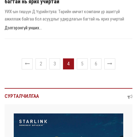
багтай нь ярих учиртай
УИХ-ын гишүүн Д.Үүрийнтуяа: Төрийн өмчит компани үр ашиггүй
ажиллаж байгаа бол асуудлыг удирдлагын багтай нь ярих учиртай
Дэлгэрэнгүй унших...
2
3
4
5
6
СУРТАЛЧИЛГАА