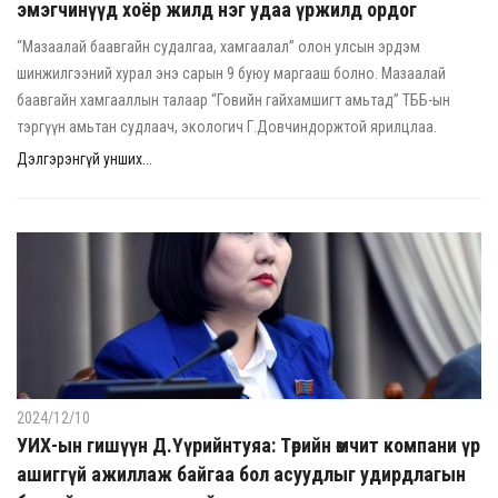
эмэгчинүүд хоёр жилд нэг удаа үржилд ордог
“Мазаалай баавгайн судалгаа, хамгаалал” олон улсын эрдэм
шинжилгээний хурал энэ сарын 9 буюу маргааш болно. Мазаалай
баавгайн хамгааллын талаар “Говийн гайхамшигт амьтад” ТББ-ын
тэргүүн амьтан судлаач, экологич Г.Довчиндоржтой ярилцлаа.
Дэлгэрэнгүй унших...
2024/12/10
УИХ-ын гишүүн Д.Үүрийнтуяа: Төрийн өмчит компани үр
ашиггүй ажиллаж байгаа бол асуудлыг удирдлагын