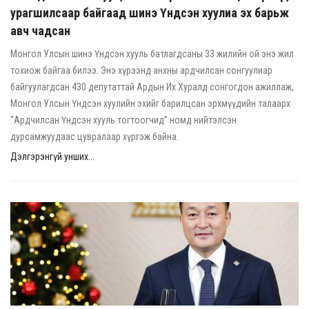
урагшилсаар байгаад шинэ Үндсэн хуулиа эх барьж
авч чадсан
Монгол Улсын шинэ Үндсэн хууль батлагдсаны 33 жилийн ой энэ жил
тохиож байгаа билээ. Энэ хүрээнд анхны ардчилсан сонгуулиар
байгуулагдсан 430 депутаттай Ардын Их Хуралд сонгогдон ажиллаж,
Монгол Улсын Үндсэн хуулийн эхийг барилцсан эрхмүүдийн талаарх
“Ардчилсан Үндсэн хууль тогтоогчид” номд нийтэлсэн
дурсамжуудаас цувралаар хүргэж байна.
Дэлгэрэнгүй унших...