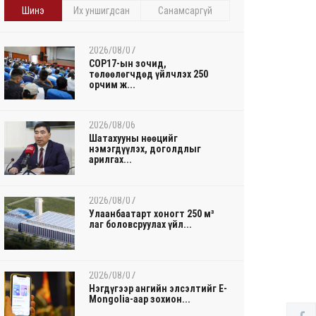
Шинэ
Их уншигдсан
Санамсаргүй
2026/08/07
COP17-ын зочид,
төлөөлөгчдөд үйлчлэх 250
орчим ж...
2026/08/06
Шатахууны нөөцийг
нэмэгдүүлэх, доголдлыг
арилгах...
2026/08/07
Улаанбаатарт хоногт 250 м³
лаг боловсруулах үйл...
2026/08/07
Нэгдүгээр ангийн элсэлтийг E-
Mongolia-аар зохион...