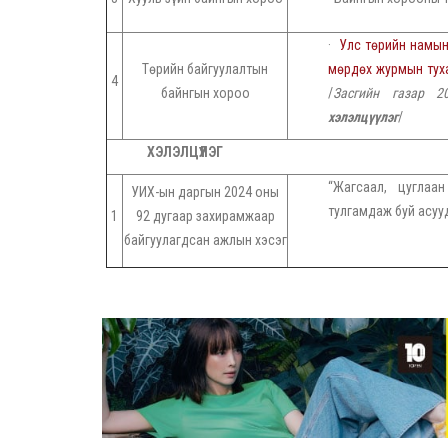
·
Улс төрийн намын
Төрийн байгуулалтын
мөрдөх журмын туха
4
байнгын хороо
/
Засгийн газар 2
хэлэлцүүлэг
/
ХЭЛЭЛЦҮҮЛЭГ
“Жагсаал, цугла
УИХ-ын даргын 2024 оны
тулгамдаж буй асуу
1
92 дугаар захирамжаар
байгуулагдсан ажлын хэсэг