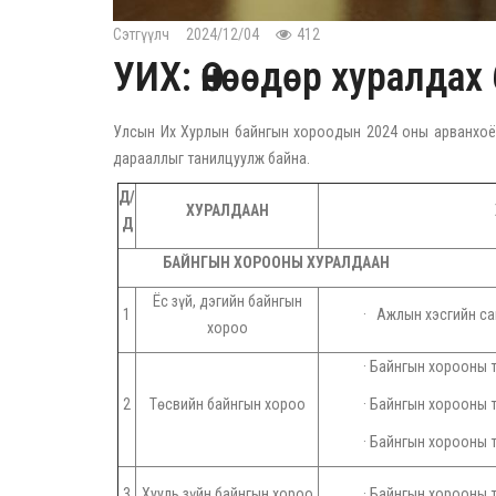
Сэтгүүлч
2024/12/04
412
УИХ: Өнөөдөр хуралдах
Улсын Их Хурлын байнгын хороодын 2024 оны арванхоёр
дарааллыг танилцуулж байна.
Д/
ХУРАЛДААН
Д
БАЙНГЫН ХОРООНЫ ХУРАЛДААН
Ёс зүй, дэгийн байнгын
1
· Ажлын хэсгийн са
хороо
· Байнгын хорооны 
2
Төсвийн байнгын хороо
· Байнгын хорооны 
· Байнгын хорооны 
3
Хууль зүйн байнгын хороо
· Байнгын хорооны 