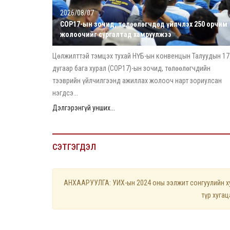
2026/08/07
COP17-ын зочид, төлөөлөгчдөд үйлчлэх 250 орчим
жолоочийг сургалтад хамруулжээ
Цөлжилттэй тэмцэх тухай НҮБ-ын конвенцын Талуудын 17
дугаар бага хурал (COP17)-ын зочид, төлөөлөгчдийн
тээврийн үйлчилгээнд ажиллах жолооч нарт зориулсан
нэгдсэ...
Дэлгэрэнгүй унших...
СЭТГЭГДЭЛ
АНХААРУУЛГА: УИХ-ын 2024 оны ээлжит сонгуулийн хуу
түр хуга