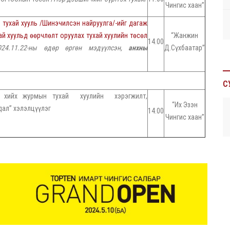
Чингис хаан”
 тухай хууль /Шинэчилсэн найруулга/-ийг дагаж
й хуульд өөрчлөлт оруулах тухай хуулийн төсөл
“Жанжин
14.00
024.11.22-ны өдөр өргөн мэдүүлсэн,
анхны
Д.Сүхбаатар”
С
ан хийх журмын тухай хуулийн хэрэгжилт,
“Их Эзэн
дал” хэлэлцүүлэг
14.00
Чингис хаан”