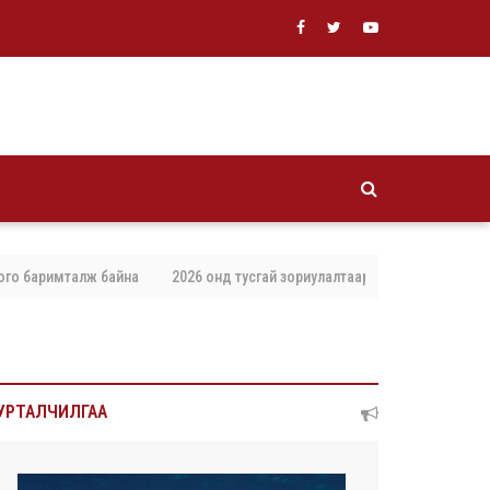
баримталж байна
2026 онд тусгай зориулалтаар агнах, барих амьтны то
УРТАЛЧИЛГАА