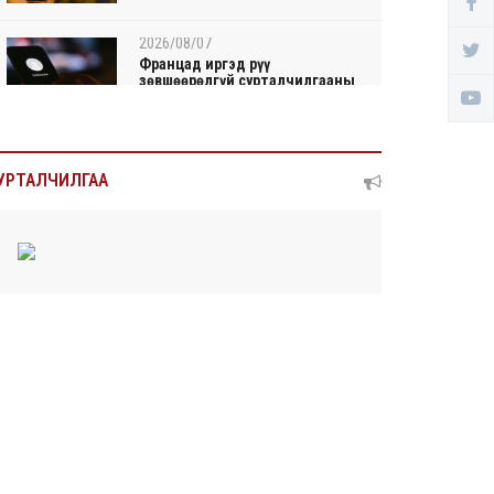
2026/08/07
Францад иргэд рүү
зөвшөөрөлгүй сурталчилгааны
ду...
2026/08/07
Нийтийн тээврийн Ч:19А
УРТАЛЧИЛГАА
чиглэлийн замналд түр хуг...
2026/08/07
Автомашины улсын дугаар
сондгой тоогоор төгссөн ...
2026/08/07
Улаанбаатарт өдөртөө 30 хэм
дулаан
2026/08/06