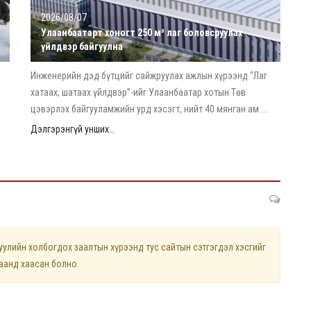
2026/08/07
Улаанбаатарт хоногт 250 м³ лаг боловсруулах
үйлдвэр байгуулна
Инженерийн дэд бүтцийг сайжруулах ажлын хүрээнд “Лаг
хатаах, шатаах үйлдвэр”-ийг Улаанбаатар хотын Төв
цэвэрлэх байгууламжийн урд хэсэгт, нийт 40 мянган ам ...
Дэлгэрэнгүй унших...
лийн холбогдох заалтын хүрээнд тус сайтын сэтгэгдэл хэсгийг
цаанд хаасан болно.