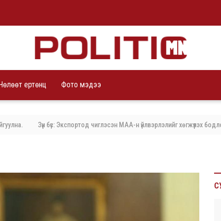
Чөлөөт ертөнц
Фото мэдээ
а.
Зүүн бүс: Экспортод чиглэсэн МАА-н үйлвэрлэлийг хөгжүүлэх бодлого 
С