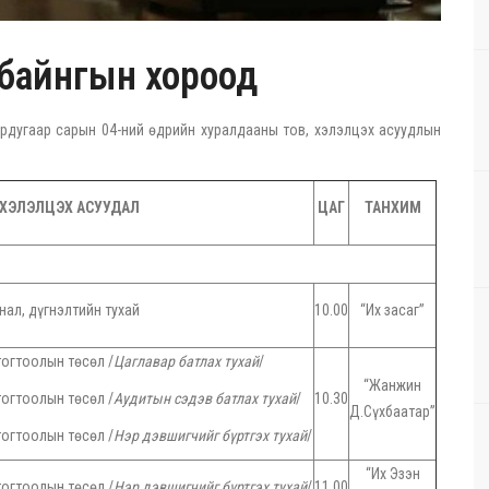
 байнгын хороод
дугаар сарын 04-ний өдрийн хуралдааны тов, хэлэлцэх асуудлын
ХЭЛЭЛЦЭХ АСУУДАЛ
ЦАГ
ТАНХИМ
нал, дүгнэлтийн тухай
10.00
“Их засаг”
тогтоолын төсөл /
Цаглавар батлах тухай
/
“Жанжин
тогтоолын төсөл /
Аудитын сэдэв батлах тухай
/
10.30
Д.Сүхбаатар”
тогтоолын төсөл /
Нэр дэвшигчийг бүртгэх тухай
/
“Их Эзэн
тогтоолын төсөл /
Нэр дэвшигчийг бүртгэх тухай
/
11.00